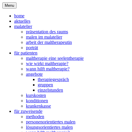
Menu
home
aktuelles
malatelier
präsentation des raums
malen im malatelier
arbeit der maltherapeutin
porträt
für patienten
maltherapie eine seelentherapie
wie wirkt maltherapie?
wann hilft maltherapie?
angebote
therapiegespräch
gruppen
einzelstunden
kurskosten
konditionen
krankenkasse
für zuweisende
methoden
personenorientiertes malen
lösungsorientiertes malen