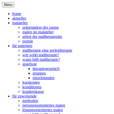
Menu
home
aktuelles
malatelier
präsentation des raums
malen im malatelier
arbeit der maltherapeutin
porträt
für patienten
maltherapie eine seelentherapie
wie wirkt maltherapie?
wann hilft maltherapie?
angebote
therapiegespräch
gruppen
einzelstunden
kurskosten
konditionen
krankenkasse
für zuweisende
methoden
personenorientiertes malen
lösungsorientiertes malen