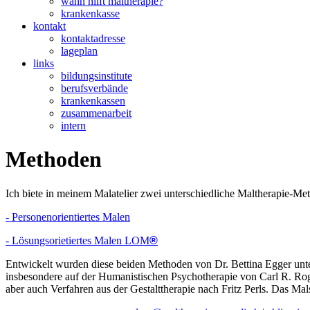
wann hilft maltherapie?
krankenkasse
kontakt
kontaktadresse
lageplan
links
bildungsinstitute
berufsverbände
krankenkassen
zusammenarbeit
intern
Methoden
Ich biete in meinem Malatelier zwei unterschiedliche Maltherapie-Me
- Personenorientiertes Malen
- Lösungsorietiertes Malen LOM
®
Entwickelt wurden diese beiden Methoden von Dr. Bettina Egger unte
insbesondere auf der Humanistischen Psychotherapie von Carl R. Rog
aber auch Verfahren aus der Gestalttherapie nach Fritz Perls. Das M