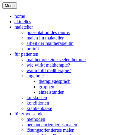
Menu
home
aktuelles
malatelier
präsentation des raums
malen im malatelier
arbeit der maltherapeutin
porträt
für patienten
maltherapie eine seelentherapie
wie wirkt maltherapie?
wann hilft maltherapie?
angebote
therapiegespräch
gruppen
einzelstunden
kurskosten
konditionen
krankenkasse
für zuweisende
methoden
personenorientiertes malen
lösungsorientiertes malen